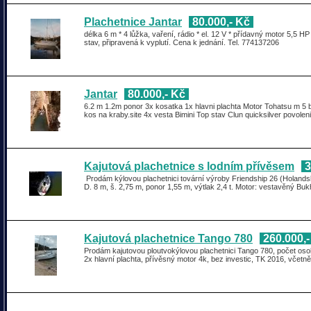
Plachetnice Jantar
80.000,- Kč
délka 6 m * 4 lůžka, vaření, rádio * el. 12 V * přídavný motor 5,5 HP
stav, připravená k vyplutí. Cena k jednání. Tel. 774137206
Jantar
80.000,- Kč
6.2 m 1.2m ponor 3x kosatka 1x hlavni plachta Motor Tohatsu m 5 
kos na kraby.site 4x vesta Bimini Top stav Clun quicksilver povole
Kajutová plachetnice s lodním přívěsem
3
Prodám kýlovou plachetnici tovární výroby Friendship 26 (Holands
D. 8 m, š. 2,75 m, ponor 1,55 m, výtlak 2,4 t. Motor: vestavěný Buk
Kajutová plachetnice Tango 780
260.000,-
Prodám kajutovou ploutvokýlovou plachetnici Tango 780, počet osob 
2x hlavní plachta, přívěsný motor 4k, bez investic, TK 2016, vče