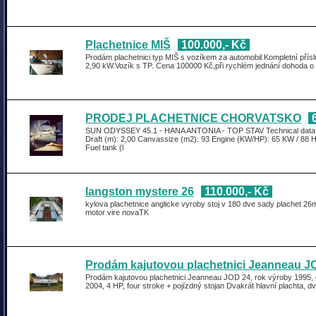
Plachetnice MIŠ
100.000,- Kč
Prodám plachetnici typ MIŠ s vozíkem za automobil.Kompletní pří
2,90 kW.Vozík s TP. Cena 100000 Kč,při rychlém jednání dohoda o
PRODEJ PLACHETNICE CHORVATSKO
SUN ODYSSEY 45.1 - HANA ANTONIA - TOP STAV Technical data: L
Draft (m): 2,00 Canvassize (m2): 93 Engine (KW/HP): 65 KW / 88 HP
Fuel tank (l
langston mystere 26
110.000,- Kč
kylova plachetnice anglicke vyroby stoj v 180 dve sady plachet 26
motor vire novaTK
Prodám kajutovou plachetnici Jeanneau J
Prodám kajutovou plachetnici Jeanneau JOD 24, rok výroby 1995, 
2004, 4 HP, four stroke + pojízdný stojan Dvakrát hlavní plachta, 