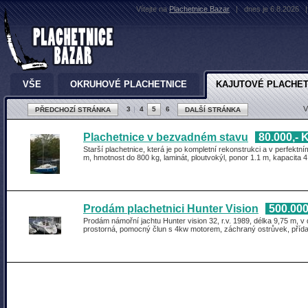
Vítejte na
Plachetnice Bazar
|
dnes je 6.8.2026
|
VŠE
OKRUHOVÉ PLACHETNICE
KAJUTOVÉ PLACHET
V
3
4
5
6
PŘEDCHOZÍ STRÁNKA
DALŠÍ STRÁNKA
Plachetnice v bezvadném stavu
80.000,- 
Starší plachetnice, která je po kompletní rekonstrukci a v perfektn
m, hmotnost do 800 kg, laminát, ploutvokýl, ponor 1.1 m, kapacita 
Prodám plachetnici Hunter Vision
500.000
Prodám námořní jachtu Hunter vision 32, r.v. 1989, délka 9,75 m, 
prostorná, pomocný člun s 4kw motorem, záchraný ostrůvek, přídav