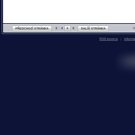
V
3
4
5
6
PŘEDCHOZÍ STRÁNKA
DALŠÍ STRÁNKA
RSS inzerce
|
Inform