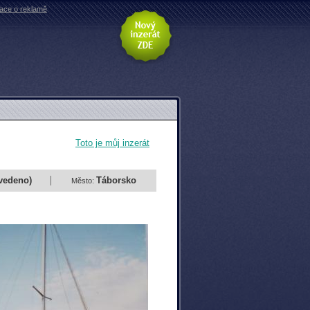
mace o reklamě
Toto je můj inzerát
vedeno)
Táborsko
Město: