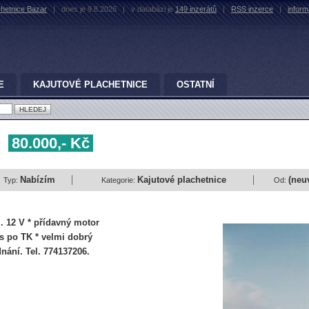
chetnice Bazar
|
dnes je 9.8.2026
|
v databázi je
149 inzerátů
|
RSS inzerce
|
infor
E
KAJUTOVÉ PLACHETNICE
OSTATNÍ
r
80.000,- Kč
Nabízím
Kajutové plachetnice
(neu
Typ:
Kategorie:
Od:
el. 12 V * přídavný motor
ěs po TK * velmi dobrý
dnání. Tel. 774137206.