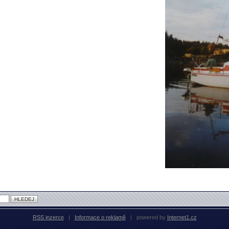
RSS inzerce
|
Informace o reklamě
|
powered by
Internet1.cz