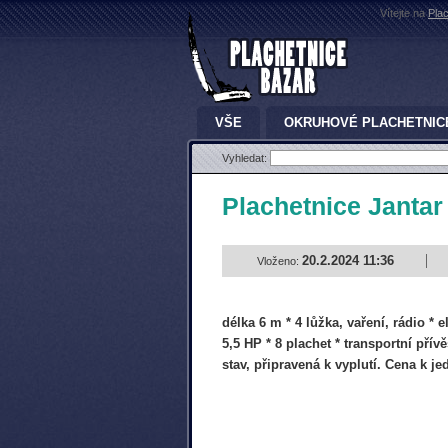
Vítejte na
Pla
VŠE
OKRUHOVÉ PLACHETNIC
Vyhledat:
Plachetnice Janta
20.2.2024 11:36
Vloženo:
délka 6 m * 4 lůžka, vaření, rádio * 
5,5 HP * 8 plachet * transportní přív
stav, připravená k vyplutí. Cena k je